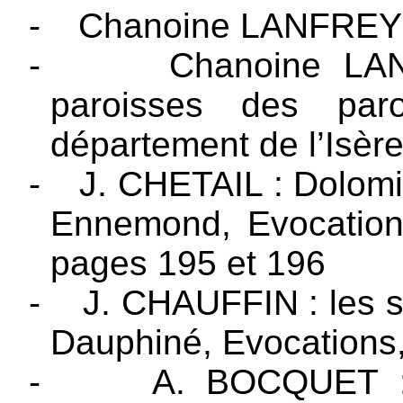
-
Chanoine LANFREY 
-
Chanoine LA
paroisses des pa
département de l’Isèr
-
J. CHETAIL : Dolomi
Ennemond, Evocatio
pages 195 et 196
-
J. CHAUFFIN : les s
Dauphiné, Evocations,
-
A. BOCQUET : 