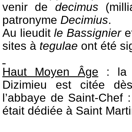
venir de
decimus
(mil
patronyme
Decimius
.
Au lieudit
le Bassignier
et
sites à
tegulae
ont été si
Haut Moyen Âge
: la 
Dizimieu est citée d
l’abbaye de Saint-Chef 
était dédiée à Saint Marti