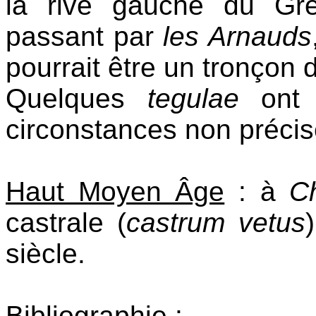
la rive gauche du Gr
passant par
les Arnauds
pourrait être un tronçon d
Quelques
tegulae
ont 
circonstances non précis
Haut Moyen Âge
: à
C
castrale (
castrum vetus
siècle.
Bibliographie
: