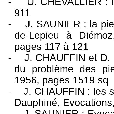
-
U. CHEVALLIER : R
911
-
J. SAUNIER : la pie
de-Lepieu à Diémoz
pages 117 à 121
-
J. CHAUFFIN et D. 
du problème des pie
1956, pages 1519 sq
-
J. CHAUFFIN : les s
Dauphiné, Evocations,
-
J. SAUNIER : Evocat