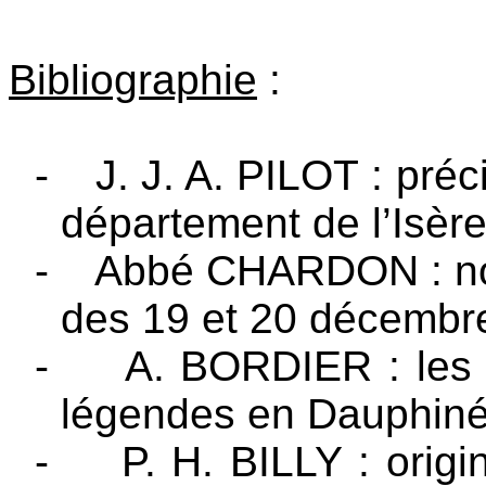
Bibliographie
:
-
J. J. A. PILOT : préc
département de l’Isèr
-
Abbé CHARDON : nos
des 19 et 20 décembr
-
A. BORDIER : les f
légendes en Dauphiné
-
P. H. BILLY : orig