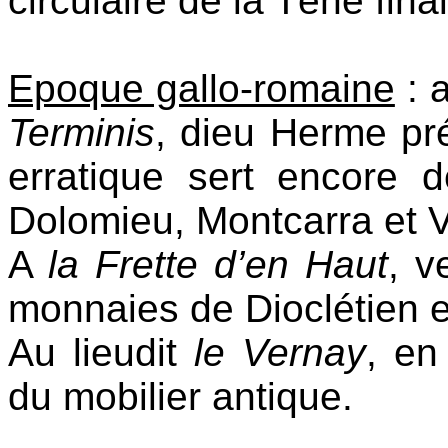
circulaire de la Tène fina
Epoque gallo-romaine
: a
Terminis
, dieu Herme pr
erratique sert encore
Dolomieu, Montcarra et V
A
la Frette d’en Haut
, v
monnaies de Dioclétien e
Au lieudit
le Vernay
, en
du mobilier antique.