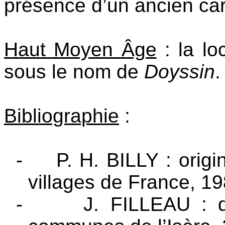
présence d’un ancien car
Haut Moyen Âge
: la loc
sous le nom de
Doyssin
.
Bibliographie
:
-
P. H. BILLY : orig
villages de France, 1
-
J. FILLEAU : d