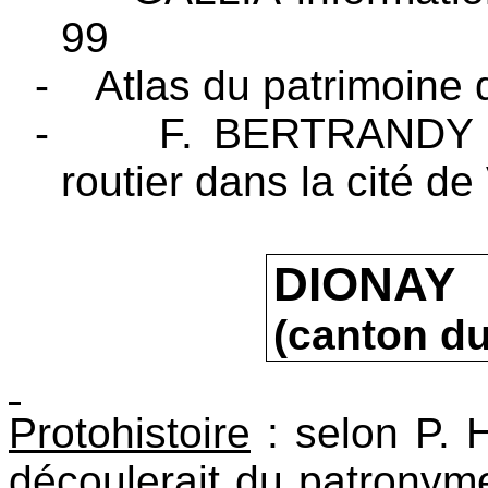
99
-
Atlas du patrimoine 
-
F. BERTRANDY : 
routier dans la cité d
DIONA
(canton d
Protohistoire
: selon P. H
découlerait du patronym