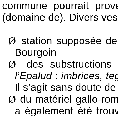
commune pourrait prov
(domaine de). Divers ves
Ø
station supposée de
Bourgoin
Ø
des substructions
l’Epalud
:
imbrices, te
Il s’agit sans doute d
Ø
du matériel gallo-rom
a également été tro