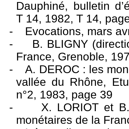
Dauphiné, bulletin d’
T 14, 1982, T 14, pag
-
Evocations, mars av
-
B. BLIGNY (directi
France, Grenoble, 19
-
A. DEROC : les monn
vallée du Rhône, Etu
n°2, 1983, page 39
-
X. LORIOT et B.
monétaires de la Fran