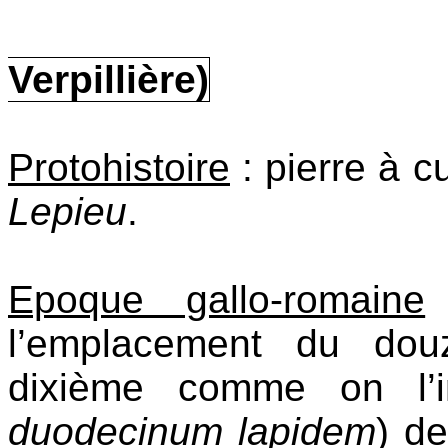
Verpillière)
Protohistoire
: pierre à c
Lepieu
.
Epoque gallo-romaine
l’emplacement du dou
dixième comme on l’in
duodecinum lapidem
) d