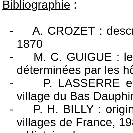
Bibliographie
:
-
A. CROZET : descri
1870
-
M. C. GUIGUE : le
déterminées par les 
-
P. LASSERRE et
village du Bas Dauphi
-
P. H. BILLY : orig
villages de France, 1