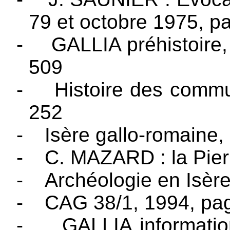
79 et octobre 1975, p
-
GALLIA préhistoire,
509
-
Histoire des commu
252
-
Isère gallo-romaine,
-
C. MAZARD : la Pierr
-
Archéologie en Isèr
-
CAG 38/1, 1994, pa
-
GALLIA informati