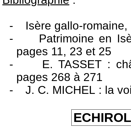
-
Isère gallo-romaine,
-
Patrimoine en Is
pages 11, 23 et 25
-
E. TASSET : chât
pages 268 à 271
-
J. C. MICHEL : la voi
ECHIRO