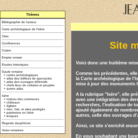
Thèmes
Bibliographie de l'auteur
Carte archéologique de l'Isère
Claix
Site m
Conférences
Cularo
Empire romain
Voici donc une huitième mise 
Etudes historiques
Gaule romaine
Comme les précédentes, elle
+
cartes archéologiques
la Carte archéologique de l'Is
+
atlas des édifices de spectacles
+
atlas des ouvrages défensifs
mise à jour des monuments his
+
chefs lieux de civitates et peuples
+
autres atlas
A la rubrique "Isère", elle 
Isère
avec une intégration des der
+
notices des communes
+
châteaux
recherches, l'indication de t
+
églises
ajouté également de nombreus
+
mon. hist. et sites protégés
+
patrimoine en Isère
autres, celle des ouvrages d
+
lexiques
Regeste dauphinois
Ainsi, ce site s'enrichit enc
Voies romaines
En vous souhaitant une bonne